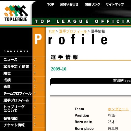
TOP
>
選手プロフィール
> 選手情報
2009-10
前田瞬 Syun
ホンダヒート
WTB
25才
岐阜県