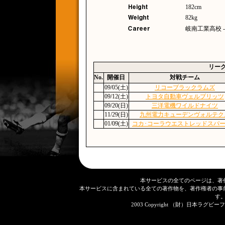
182cm
82kg
岐南工業高校 
リー
No.
開催日
対戦チーム
09/05(土)
リコーブラックラムズ
09/12(土)
トヨタ自動車ヴェルブリッツ
09/20(日)
三洋電機ワイルドナイツ
11/29(日)
九州電力キューデンヴォルテク
01/09(土)
コカ･コーラウエストレッドスパ
本サービスの全てのページは、著
本サービスに含まれている全ての著作物を、著作権者の事
す
2003 Copyright （財）日本ラグビーフット