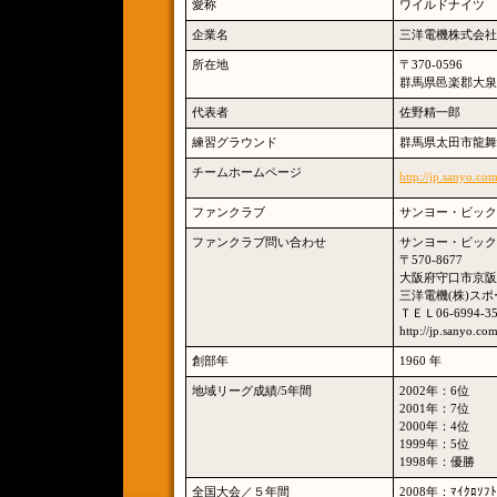
愛称
ワイルドナイツ
企業名
三洋電機株式会社
所在地
〒370-0596
群馬県邑楽郡大泉町
代表者
佐野精一郎
練習グラウンド
群馬県太田市龍舞町
チームホームページ
http://jp.sanyo.com
ファンクラブ
サンヨー・ビック
ファンクラブ問い合わせ
サンヨー・ビック
〒570-8677
大阪府守口市京阪本
三洋電機(株)ス
ＴＥＬ06-6994-35
http://jp.sanyo.com
創部年
1960 年
地域リーグ成績/5年間
2002年：6位
2001年：7位
2000年：4位
1999年：5位
1998年：優勝
全国大会／５年間
2008年：ﾏｲｸﾛ