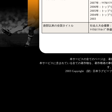
2007年：ﾏｲｸﾛ
2006年：トップ
2005年：トップ
2004年：トップ
2003
創部以来の全国タイトル
社会人大会優勝：
ﾏｲｸﾛｿﾌﾄｶｯﾌ
本サービスの全てのページは、著
本サービスに含まれている全ての著作物を、著作権者の事
す
2003 Copyright （財）日本ラグビーフット