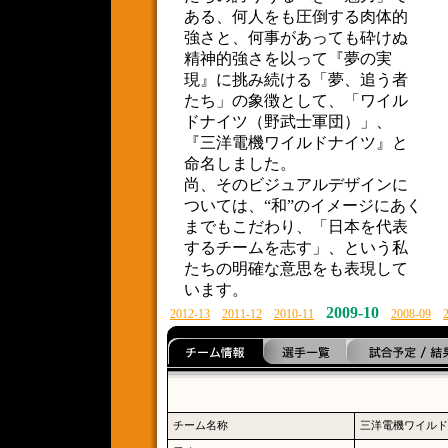
ある、何人をも圧倒する肉体的
強さと、何事があっても砕けぬ
精神的強さを以って『夢の実
現』に挑み続ける「夢、追う者
たち」の象徴として、「ワイル
ドナイツ（野武士軍団）」、
『三洋電機ワイルドナイツ』と
命名しました。
尚、そのビジュアルデザインに
ついては、“和”のイメージにあく
までもこだわり、「日本を代表
するチームを志す」、という私
たちの明確な意思をも表現して
います。
2009-10
2012-13
2011-12
2010-11
2008-09
チーム名称
三洋電機ワイルド