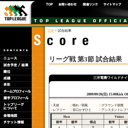
TOP
> 試合結果
リーグ戦 第3節 試合結果
三洋電機ワイルドナイツ
2009/09/20(日) 15:00Kick 
天候
：晴れ / 弱風
グラウンド状態
レフリー
：谷口かずひと
アシスタントレフ
Host
Visitor
前半
後半
得点
前半
後
4
5
T
0
1