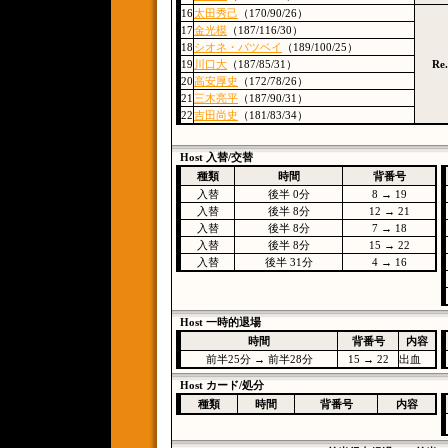
16
太田秀己
（170/90/26）
17
金光模
（187/116/30）
18
シオネ・バツベイ
（189/100/25）
19
川口大
（187/85/31）
Re.
20
高安厚史
（172/78/26）
21
三木亮平
（187/90/31）
22
吉田尚史
（181/83/34）
Host 入替/交替
種類
時間
背番号
入替
後半 0分
8 → 19
入替
後半 8分
12 → 21
入替
後半 8分
7 → 18
入替
後半 8分
15 → 22
入替
後半 31分
4 → 16
Host 一時的退場
時間
背番号
内容
前半25分 → 前半28分
15 → 22
出血
Host カード/処分
種類
時間
背番号
内容