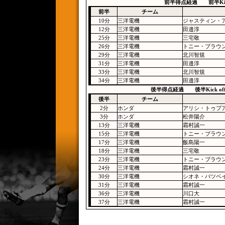
前半得点経過 前半Kick
前半
チーム
10分
三洋電機
ジャスティン・
12分
三洋電機
田邉淳
25分
三洋電機
三宅敬
26分
三洋電機
トニー・ブラウ
29分
三洋電機
北川智規
31分
三洋電機
田邉淳
33分
三洋電機
北川智規
34分
三洋電機
田邉淳
後半得点経過 後半Kick of
後半
チーム
2分
ホンダ
アリシ・トゥプ
3分
ホンダ
松井陽介
13分
三洋電機
霜村誠一
15分
三洋電機
トニー・ブラウ
17分
三洋電機
飯島陽一
18分
三洋電機
三宅敬
23分
三洋電機
トニー・ブラウ
24分
三洋電機
霜村誠一
30分
三洋電機
シオネ・バツベ
31分
三洋電機
霜村誠一
36分
三洋電機
川口大
37分
三洋電機
霜村誠一