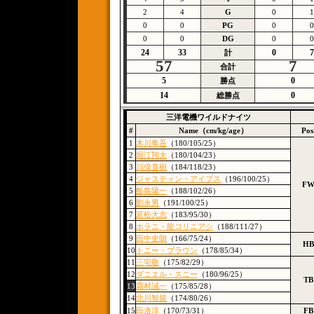
2
4
G
0
1
0
0
PG
0
0
0
0
DG
0
0
24
33
0
7
計
57
7
合計
5
0
勝点
14
0
総勝点
三洋電機ワイルドナイツ
#
Name（cm/kg/age）
Pos
1
木川隼吾
（180/105/25）
2
堀江翔太
（180/104/23）
3
川俣直樹
（184/118/23）
4
ジャスティン・アイブス
（196/100/25）
F
5
飯島陽一
（188/102/26）
6
劉永男
（191/100/25）
7
若松大志
（183/95/30）
8
ホラニ・龍コリニアシ
（188/111/27）
9
田中史朗
（166/75/24）
HB
10
トニー・ブラウン
（178/85/34）
11
三宅敬
（175/82/29）
12
ダニエル・スニー
（180/96/25）
TB
13
霜村誠一
（175/85/28）
14
北川智規
（174/80/26）
15
田邉淳
（170/73/31）
FB