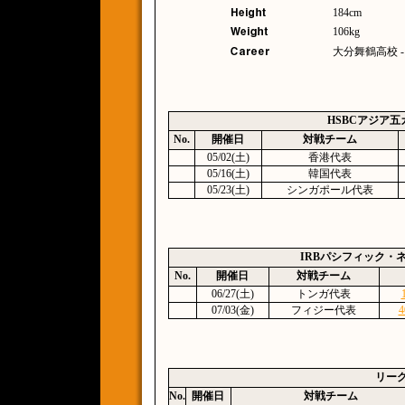
184cm
106kg
大分舞鶴高校 
HSBCアジア五
No.
開催日
対戦チーム
05/02(土)
香港代表
05/16(土)
韓国代表
05/23(土)
シンガポール代表
IRBパシフィック・
No.
開催日
対戦チーム
06/27(土)
トンガ代表
07/03(金)
フィジー代表
4
リー
No.
開催日
対戦チーム