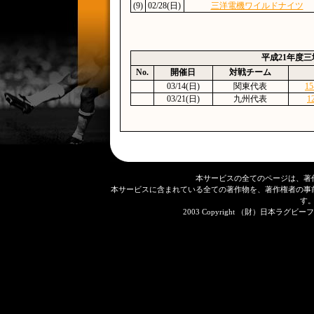
(9)
02/28(日)
三洋電機ワイルドナイツ
平成21年度
No.
開催日
対戦チーム
03/14(日)
関東代表
15
03/21(日)
九州代表
1
本サービスの全てのページは、著
本サービスに含まれている全ての著作物を、著作権者の事
す
2003 Copyright （財）日本ラグビーフット