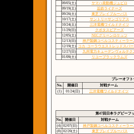
09/05(土)
ヤマハ発動機ジュビロ
09/19(土)
近鉄ライナーズ
09/26(土)
東芝ブレイブルーパス
10/17(土)
サントリーサンゴリアス
10/24(土)
三洋電機ワイルドナイツ
11/29(日)
クボタスピアーズ
12/05(土)
NECグリーンロケッツ
12/13(日)
神戸製鋼コベルコスティーラー
12/19(土)
コカ･コーラウエストレッドスパー
12/27(日)
九州電力キューデンヴォルテク
01/09(土)
リコーブラックラムズ
プレーオフト
No.
開催日
対戦チーム
(1)
01/24(日)
三洋電機ワイルドナイツ
第47回日本ラグビーフ
No.
開催日
対戦チーム
(4)
02/07(日)
神戸製鋼コベルコスティーラー
(8)
02/20(土)
東芝ブレイブルーパス