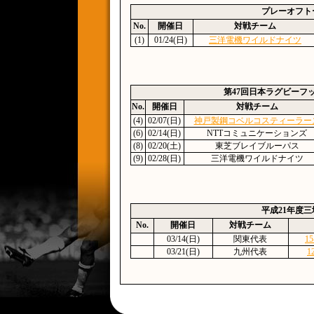
プレーオフト
No.
開催日
対戦チーム
(1)
01/24(日)
三洋電機ワイルドナイツ
第47回日本ラグビーフ
No.
開催日
対戦チーム
(4)
02/07(日)
神戸製鋼コベルコスティーラー
(6)
02/14(日)
NTTコミュニケーションズ
(8)
02/20(土)
東芝ブレイブルーパス
(9)
02/28(日)
三洋電機ワイルドナイツ
平成21年度
No.
開催日
対戦チーム
03/14(日)
関東代表
15
03/21(日)
九州代表
1