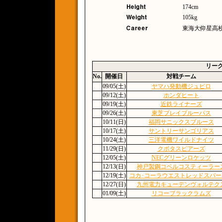
174cm
105kg
東海大仰星高校
リー
No.
開催日
対戦チーム
09/05(土)
ヤマハ発動機ジュビロ
09/12(土)
ホンダヒート
09/19(土)
近鉄ライナーズ
09/26(土)
東芝ブレイブルーパス
10/11(日)
福岡サニックスブルース
10/17(土)
サントリーサンゴリアス
10/24(土)
三洋電機ワイルドナイツ
11/29(日)
クボタスピアーズ
12/05(土)
NECグリーンロケッツ
12/13(日)
神戸製鋼コベルコスティーラー
12/19(土)
コカ･コーラウエストレッドスパー
12/27(日)
九州電力キューデンヴォルテク
01/09(土)
リコーブラックラムズ