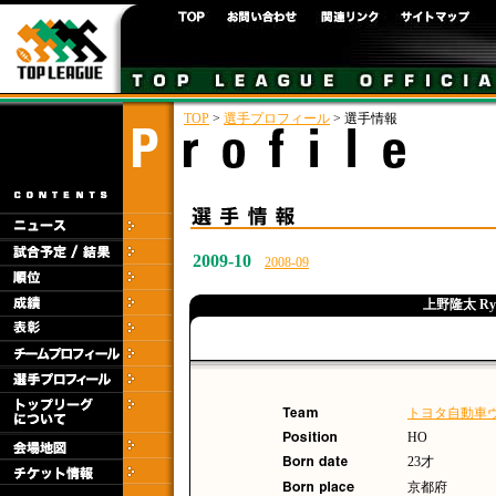
TOP
>
選手プロフィール
> 選手情報
2009-10
2008-09
上野隆太 Ryu
トヨタ自動車
HO
23才
京都府