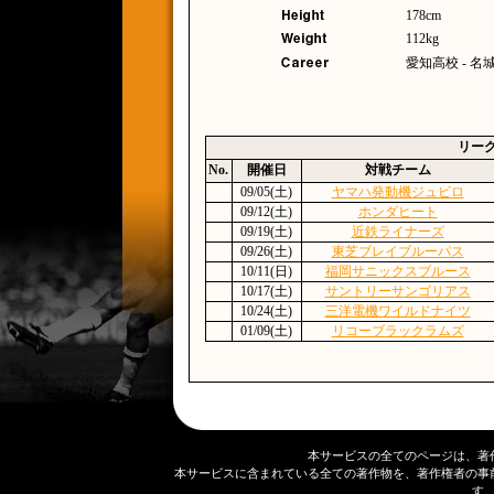
178cm
112kg
愛知高校 - 名
リー
No.
開催日
対戦チーム
09/05(土)
ヤマハ発動機ジュビロ
09/12(土)
ホンダヒート
09/19(土)
近鉄ライナーズ
09/26(土)
東芝ブレイブルーパス
10/11(日)
福岡サニックスブルース
10/17(土)
サントリーサンゴリアス
10/24(土)
三洋電機ワイルドナイツ
01/09(土)
リコーブラックラムズ
本サービスの全てのページは、著
本サービスに含まれている全ての著作物を、著作権者の事
す