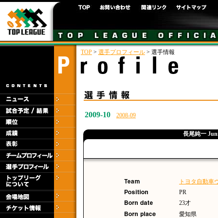
TOP
>
選手プロフィール
> 選手情報
2009-10
2008-09
長尾純一 Junic
トヨタ自動車
PR
23才
愛知県