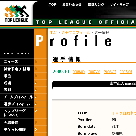
TOP
>
選手プロフィール
> 選手情報
2009-10
2008-09
2007-08
2006-07
2005-06
山本正人 masahit
トヨタ自動車
PR
31才
愛知県