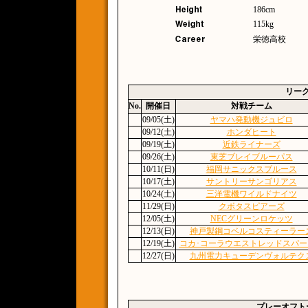
186cm
115kg
栄徳高校
リー
No.
開催日
対戦チーム
09/05(土)
ヤマハ発動機ジュビロ
09/12(土)
ホンダヒート
09/19(土)
近鉄ライナーズ
09/26(土)
東芝ブレイブルーパス
10/11(日)
福岡サニックスブルース
10/17(土)
サントリーサンゴリアス
10/24(土)
三洋電機ワイルドナイツ
11/29(日)
クボタスピアーズ
12/05(土)
NECグリーンロケッツ
12/13(日)
神戸製鋼コベルコスティーラー
12/19(土)
コカ･コーラウエストレッドスパー
12/27(日)
九州電力キューデンヴォルテク
プレーオフト