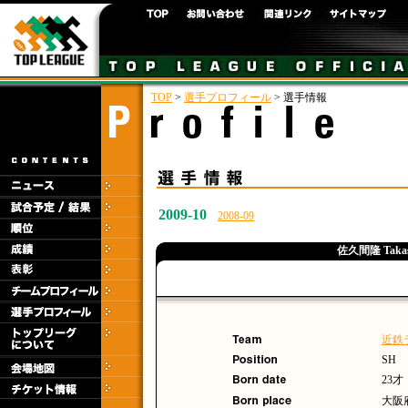
TOP
>
選手プロフィール
> 選手情報
2009-10
2008-09
佐久間隆 Takas
近鉄
SH
23才
大阪