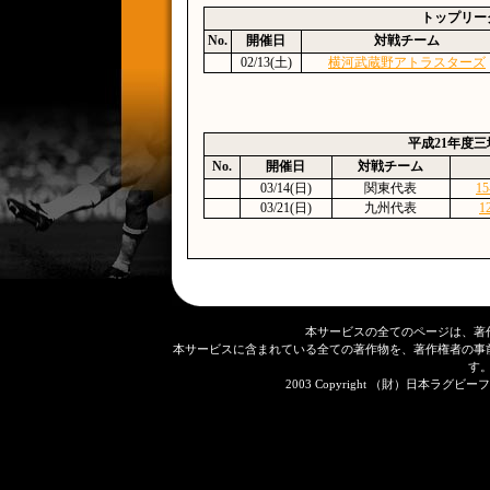
トップリー
No.
開催日
対戦チーム
02/13(土)
横河武蔵野アトラスターズ
平成21年度
No.
開催日
対戦チーム
03/14(日)
関東代表
15
03/21(日)
九州代表
1
本サービスの全てのページは、著
本サービスに含まれている全ての著作物を、著作権者の事
す
2003 Copyright （財）日本ラグビーフット