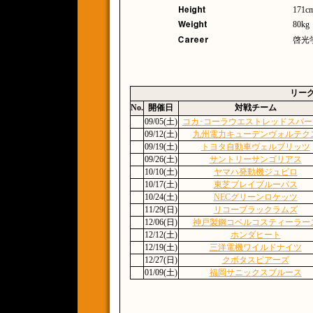
171c
80kg
啓光
リー
No.
開催日
対戦チーム
09/05(土)
コカ･コーラウエストレッドスパー
09/12(土)
九州電力キューデンヴォルテク
09/19(土)
トヨタ自動車ヴェルブリッツ
09/26(土)
サントリーサンゴリアス
10/10(土)
ヤマハ発動機ジュビロ
10/17(土)
東芝ブレイブルーパス
10/24(土)
NECグリーンロケッツ
11/29(日)
リコーブラックラムズ
12/06(日)
神戸製鋼コベルコスティーラー
12/12(土)
ホンダヒート
12/19(土)
三洋電機ワイルドナイツ
12/27(日)
クボタスピアーズ
01/09(土)
福岡サニックスブルース