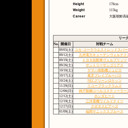
178cm
115kg
大阪朝鮮高級
リー
No.
開催日
対戦チーム
09/05(土)
コカ･コーラウエストレッドスパー
09/12(土)
九州電力キューデンヴォルテク
09/19(土)
トヨタ自動車ヴェルブリッツ
09/26(土)
サントリーサンゴリアス
10/10(土)
ヤマハ発動機ジュビロ
10/17(土)
東芝ブレイブルーパス
10/24(土)
NECグリーンロケッツ
11/29(日)
リコーブラックラムズ
12/06(日)
神戸製鋼コベルコスティーラー
12/12(土)
ホンダヒート
12/19(土)
三洋電機ワイルドナイツ
12/27(日)
クボタスピアーズ
01/09(土)
福岡サニックスブルース