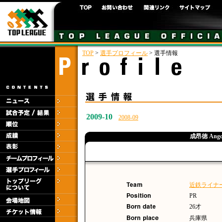
TOP
>
選手プロフィール
> 選手情報
2009-10
2008-09
成昂徳 Angd
近鉄ライナ
PR
26才
兵庫県