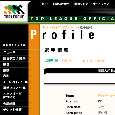
TOP
>
選手プロフィール
> 選手情報
2009-10
2008-09
2004-05
2003-04
石田大起 Daik
近鉄ライナ
PR
33才
愛知県