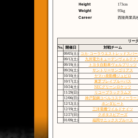
173cm
95kg
西陵商業高校
リー
No.
開催日
対戦チーム
09/05(土)
コカ･コーラウエストレッドスパー
09/12(土)
九州電力キューデンヴォルテク
09/19(土)
トヨタ自動車ヴェルブリッツ
09/26(土)
サントリーサンゴリアス
10/10(土)
ヤマハ発動機ジュビロ
10/17(土)
東芝ブレイブルーパス
10/24(土)
NECグリーンロケッツ
11/29(日)
リコーブラックラムズ
12/06(日)
神戸製鋼コベルコスティーラー
12/12(土)
ホンダヒート
12/19(土)
三洋電機ワイルドナイツ
12/27(日)
クボタスピアーズ
01/09(土)
福岡サニックスブルース