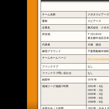
チーム名称
クボタスピアーズ
愛称
スピアーズ
企業名
株式会社 クボタ
所在地
〒103-8310
東京都中央区日本橋
代表者
大城 徳治
練習グラウンド
千葉県船橋市栄町2-
チームホームページ
http://www.kubota
ファンクラブ
なし
ファンクラブ問い合わせ
なし
創部年
1978 年
地域リーグ成績/5年間
2002年：4位
2001年：3位
2000年：3位
1999年：6位
1998年：6位
全国大会／５年間
2002年：社会人