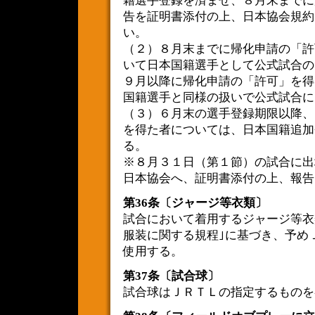
籍選手登録を済ませ、８月末までに
告を証明書添付の上、日本協会規約
い。
（２）８月末までに帰化申請の「許
いて日本国籍選手として公式試合
９月以降に帰化申請の「許可」を得
国籍選手と同様の扱いで公式試合に
（３）６月末の選手登録期限以降、
を得た者については、日本国籍追加
る。
※８月３１日（第１節）の試合に出
日本協会へ、証明書添付の上、報告
第36条〔ジャージ等衣類〕
試合において着用するジャージ等衣
服装に関する規程｣に基づき、予め
使用する。
第37条〔試合球〕
試合球はＪＲＴＬの指定するものを