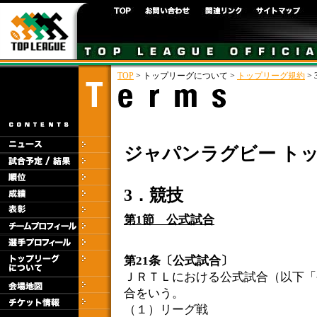
TOP
> トップリーグについて >
トップリーグ規約
> 
ジャパンラグビー ト
3．競技
第1節 公式試合
第21条〔公式試合〕
ＪＲＴＬにおける公式試合（以下「
合をいう。
（１）リーグ戦