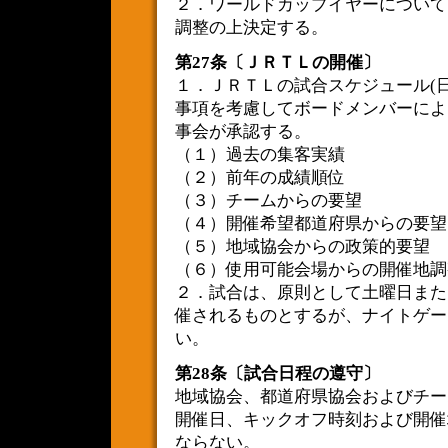
２．ワールドカップイヤーについて
調整の上決定する。
第27条〔ＪＲＴＬの開催〕
１．ＪＲＴＬの試合スケジュール(
事項を考慮してボードメンバーによ
事会が承認する。
（１）過去の集客実績
（２）前年の成績順位
（３）チームからの要望
（４）開催希望都道府県からの要望
（５）地域協会からの政策的要望
（６）使用可能会場からの開催地調
２．試合は、原則として土曜日また
催されるものとするが、ナイトゲー
い。
第28条〔試合日程の遵守〕
地域協会、都道府県協会およびチー
開催日、キックオフ時刻および開催
ならない。