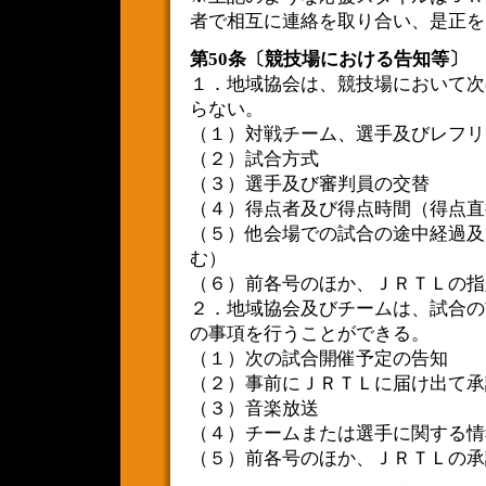
者で相互に連絡を取り合い、是正を
第50条〔競技場における告知等〕
１．地域協会は、競技場において次
らない。
（１）対戦チーム、選手及びレフリ
（２）試合方式
（３）選手及び審判員の交替
（４）得点者及び得点時間（得点直
（５）他会場での試合の途中経過及
む）
（６）前各号のほか、ＪＲＴＬの指
２．地域協会及びチームは、試合の
の事項を行うことができる。
（１）次の試合開催予定の告知
（２）事前にＪＲＴＬに届け出て承
（３）音楽放送
（４）チームまたは選手に関する情
（５）前各号のほか、ＪＲＴＬの承