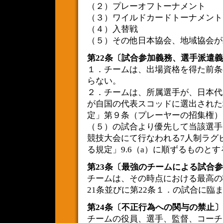
（２）プレーオフトーナメント
（３）ワイルドカードトーナメント
（４）入替戦
（５）その他日本協会、地域協会が
第22条〔試合参加義務、選手派遣
１．チームは、出場資格を得た前条
らない。
２．チームは、所属選手が、日本代
が自国の代表スコッドに選出された
定」第９条（プレーヤーの招集権）
（５）の試合より優先して当該選手
競技大会にて行なわれる7人制ラグビ
る規定」9.6（a）に順ずるものとす
第23条〔最強のチームによる試合
チームは、その時点における最高の
21条並びに第22条１．の試合に臨
第24条〔不正行為への関与の禁止〕
チームの役員、選手、監督、コーチ