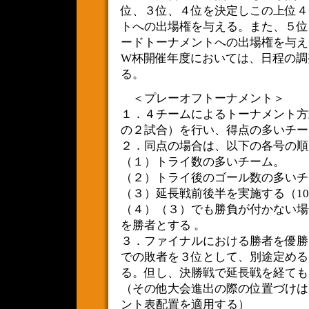
位、３位、４位を決定しこの上位４
トへの出場権を与える。また、５位
ードトーナメントへの出場権を与え
W杯開催年度においては、日程の調
る。
＜プレーオフトーナメント＞
１．４チームによるトーナメント方
の２試合）を行い、得点の多いチー
２．同点の場合は、以下の各号の順
（１）トライ数の多いチーム。
（２）トライ後のゴール数の多いチ
（３）延長戦前後半を実施する（1
（４）（３）でも勝負が付かない場
を勝者とする 。
３．ファイナルにおける勝者を優勝
での敗者を３位として、別途定める
る。但し、決勝戦で延長戦を経て
（その他大会進出の際の位置づけは
ント表配置を適用する）