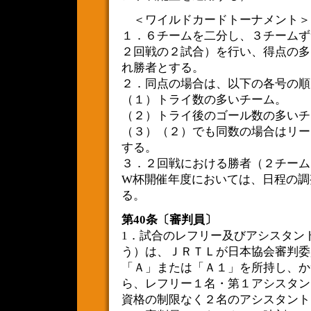
＜ワイルドカードトーナメント＞
１．６チームを二分し、３チームず
２回戦の２試合）を行い、得点の多
れ勝者とする。
２．同点の場合は、以下の各号の順
（１）トライ数の多いチーム。
（２）トライ後のゴール数の多いチ
（３）（２）でも同数の場合はリー
する。
３．２回戦における勝者（２チーム
W杯開催年度においては、日程の調
る。
第40条〔審判員〕
1．試合のレフリー及びアシスタン
う）は、ＪＲＴＬが日本協会審判委
「Ａ」または「Ａ１」を所持し、か
ら、レフリー１名・第１アシスタン
資格の制限なく２名のアシスタント