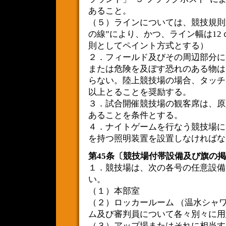
あること。
（５）ラインについては、競技規則
の線”により、かつ、ライン幅は1
則としてペイント方式とする）
２．フィールド及びその周辺部分に
または危険を及ぼす恐れのある物は
らない。陸上競技場の場合、タッチ
以上とることを奨励する。
３．試合開催競技場の観客席は、原則
あることを条件とする。
４．ナイトゲームを行なう競技場には
を持つ照明装置を設置しなければな
第45条〔競技場付帯設備及び旗の
１．競技場は、次の各号の任意設備
い。
（１）本部室
（２）ロッカールーム （温水シャ
ム及び審判員について各々別々に用
（３）アップ場またはそれに相当す