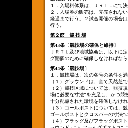
１．入場料体系は、ＪＲＴＬにて決
２．入場券の販売は、完売されない
経過まで行う。２試合開催の場合は
行う。
第２節 競 技 場
第43条〔競技場の確保と維持〕
ＪＲＴＬ及び地域協会は、以下に定
グ開催のために確保しなければなら
第44条〔競技場〕
１．競技場は、次の各号の条件を満
（１）グラウンドは、全て天然芝で
（２）競技区域については、競技規
場に必要な寸法”を充足し、かつ競
十分配慮された環境を確保しなけれ
（３）ゴールポストについては、競
ゴールポストとクロスバーの寸法”
（４）フラッグ及びフラッグポスト
ラウンド」“５ フラッグポスト”に