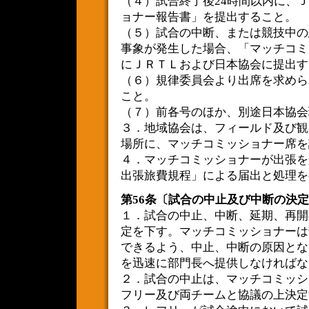
（４）試合終了後24時間以内に、
ョナー報告書」を提出すること。
（５）試合の中断、または競技中の
事象が発生した場合、「マッチコミ
にＪＲＴＬおよび日本協会に提出す
（６）規律委員会より出席を求めら
こと。
（７）前各号のほか、別途日本協会
３．地域協会は、フィールド及び観
場所に、マッチコミッショナー席を
４．マッチコミッショナーが出張を
出張旅費規程」による届出と処理を
第56条〔試合の中止及び中断の決
１．試合の中止、中断、延期、再開
定を下す。マッチコミッショナーは
できるよう、中止、中断の原因とな
を迅速に部門長へ提供しなければな
２．試合の中止は、マッチコミッシ
フリー及び両チームと協議の上決定