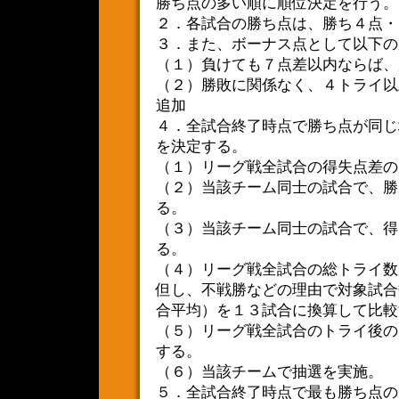
勝ち点の多い順に順位決定を行う。
２．各試合の勝ち点は、勝ち４点・
３．また、ボーナス点として以下の
（１）負けても７点差以内ならば、
（２）勝敗に関係なく、４トライ以
追加
４．全試合終了時点で勝ち点が同じ
を決定する。
（１）リーグ戦全試合の得失点差の
（２）当該チーム同士の試合で、勝
る。
（３）当該チーム同士の試合で、得
る。
（４）リーグ戦全試合の総トライ数
但し、不戦勝などの理由で対象試合
合平均）を１３試合に換算して比較
（５）リーグ戦全試合のトライ後の
する。
（６）当該チームで抽選を実施。
５．全試合終了時点で最も勝ち点の