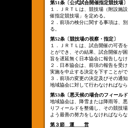
第51条〔公式試合開催指定競技場〕
１．ＪＲＴＬは、競技場（附設施設
催指定競技場」を定める。
２．前項の検分に関する事項は、別
る。
第52条〔競技場の視察・指定〕
１．ＪＲＴＬは、試合開催の可否を
とができ、その結果、試合開催が困
旨を遅延無く日本協会に報告しなけ
２．日本協会は、前項の報告を受け
実施を中止する決定を下すことがで
３．前項の変更の決定及びその通知
地域協会に対して行わなければなら
第53条〔悪天候の場合のフィール
地域協会は、降雪または降雨等、悪
りフィールドを整備し、その競技場
よう最善の努力をしなければならな
第３節 運 営