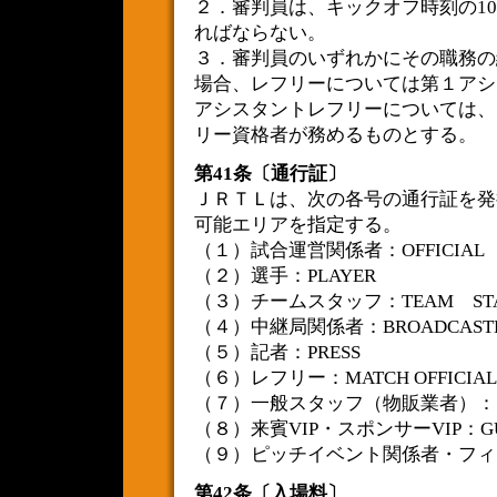
２．審判員は、キックオフ時刻の1
ればならない。
３．審判員のいずれかにその職務の
場合、レフリーについては第１アシ
アシスタントレフリーについては、
リー資格者が務めるものとする。
第41条〔通行証〕
ＪＲＴＬは、次の各号の通行証を発
可能エリアを指定する。
（１）試合運営関係者：OFFICIAL
（２）選手：PLAYER
（３）チームスタッフ：TEAM STA
（４）中継局関係者：BROADCASTE
（５）記者：PRESS
（６）レフリー：MATCH OFFICIAL
（７）一般スタッフ（物販業者）：S
（８）来賓VIP・スポンサーVIP：GU
（９）ピッチイベント関係者・フィール
第42条〔入場料〕