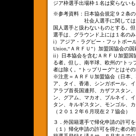
ジア枠選手出場枠１名は変らないも
※参考資料：日本協会規定９２条の
社会人選手に関しては、以
国人選手と扱わないものとする。但
選手は、グラウンド上には１名のみ
i）アジア・ラグビー・フットボール協会（
Union,“ＡＲＦＵ”）加盟国協会
ii）日本協会を含むＡＲＦＵ加盟
る者。但し、南半球、欧州の“トッ
者は除く。“トップリーグ”とはそ
※注意＝ＡＲＦＵ加盟協会（日本、
ア、タイ、香港、シンガポール、イ
アラブ首長国連邦、カザフスタン、
ン、グアム、マカオ、ブルネイ、イ
タン、キルギスタン、モンゴル、
（２０１２年６月現在２７協会）
３．外国籍選手で帰化申請の許可を
（１）帰化申請の許可を得た者の初