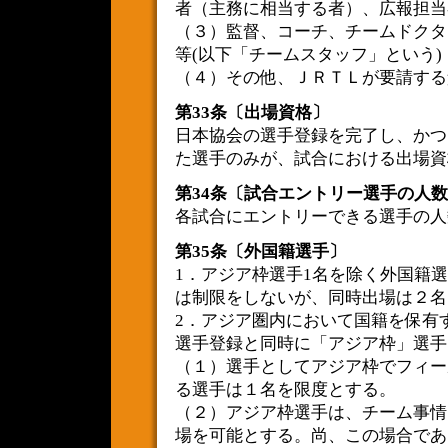
者（主務に相当する者）、広報担当
（３）監督、コーチ、チームドクタ
等(以下「チームスタッフ」という)
（４）その他、ＪＲＴＬが要請する
第33条〔出場資格〕
日本協会の選手登録を完了し、かつ
た選手のみが、試合における出場資
第34条〔試合エントリー選手の人
各試合にエントリーできる選手の人
第35条〔外国籍選手〕
1．アジア枠選手1名を除く外国籍
は制限をしないが、同時出場は２名
2．アジア圏内において国籍を保有
選手登録と同時に「アジア枠」選手
（１）選手としてアジア枠でフィー
る選手は１名を限度とする。
（２）アジア枠選手は、チーム事情
場を可能とする。尚、この場合であ