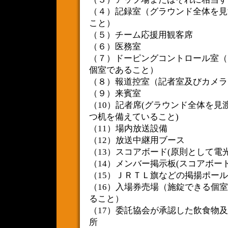
（４）記録室（グラウンド全体を見
こと）
（５）チーム応援用観客席
（６）医務室
（７）ドーピングコントロール室（
個室であること）
（８）報道控室（記者室及びカメラ
（９）来賓室
（10）記者席(グラウンド全体を
つ机を備えていること)
（11）場内放送設備
（12）放送中継用ブース
（13）スコアボード(原則として電
（14）メンバー掲示板(スコアボー
（15）ＪＲＴＬ旗などの掲揚ポール
（16）入場券売場（施錠できる個
ること）
（17）委託協会が承認した飲食物
所