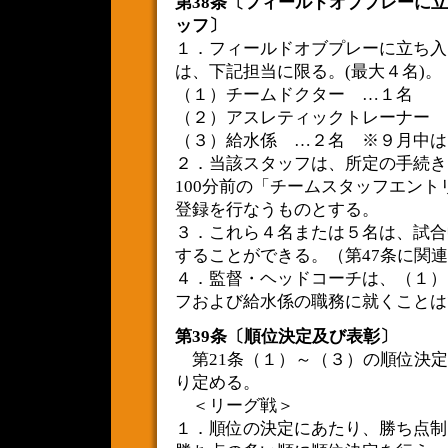
第38条〔フィールドオブプレーに
ッフ〕
１．フィールドオブプレーに立ち入
は、下記担当に限る。(最大４名)。
（１）チームドクター …１名
（２）アスレティックトレーナ
（３）給水係 …２名 ※９月中は
２．当該スタッフは、所定の手続き
100分前の「チームスタッフエン
登録を行なうものとする。
３．これら４名または５名は、試合
することができる。（第47条に関
４．監督・ヘッドコーチは、（１）
フおよび給水係の職務に就くことは
第39条〔順位決定及び表彰〕
第21条（１）～（３）の順位決定
り定める。
＜リーグ戦＞
１．順位の決定にあたり、勝ち点制